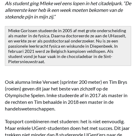
Als student ging MIeke wel eens lopen in het citadelpark. “De
allereerste keer heb ik een week moeten bekomen van de
stekende pijn in mijn zij.”
Mieke Gorissen studeerde in 2005 af met grote onderscheiding
als master in de fysica. Daarna doctoreerde ze aan de UHasselt,
en werkte ze er als postdoctoraal onderzoeker. Nu is ze een
passionele leerkracht fysica en wiskunde in Diepenbeek. In
februari 2021 werd ze Belgisch kampioen veldlopen. Als
student vond je haar vaak in de chocoladebar in de Sint-
Pietersnieuwstraat.
Ook alumna Imke Vervaet (sprinter 200 meter) en Tim Brys
(roeien) geven dit jaar het beste van zichzelf op de
Olympische Spelen. Imke studeerde af in 2017 als master in
de rechten en Tim behaalde in 2018 een master in de
handelswetenschappen.
Topsport combineren met studeren: het is niet eenvoudig.
Maar enkele UGent-studenten doen het met succes. Dit jaar
trekken niet minder dan 8 studerende UGent'ers naar de