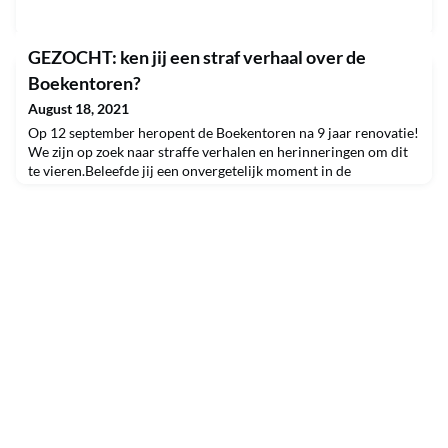
GEZOCHT: ken jij een straf verhaal over de
Boekentoren?
August 18, 2021
Op 12 september heropent de Boekentoren na 9 jaar renovatie!
We zijn op zoek naar straffe verhalen en herinneringen om dit
te vieren.Beleefde jij een onvergetelijk moment in de
Boekentoren? Herinner je je een grappige anekdote? Of
misschien heb je er de liefde van je leven ontmoet? Laat het ons
weten Wij gaan aan de slag met de opvallendste anekdotes.Mail
je straf verhaal over de Boekentoren naar