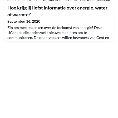
de Academic Ranking of World Universities. De UGent behoudt
zo haar positie als hoogst gerangschikte Belgische universiteit
Hoe krijg jij liefst informatie over energie, water
in deze ranking van onderzoeksinstellingen.Zoals voorgaande
of warmte?
jaren heeft de Universiteit Gent haar positie in deze ranking
vooral te danken aan haar grote aantal wetenschappelijke
September 16, 2020
publicaties. Ook de aanwezigheid
Zin om mee te denken over de toekomst van energie? Deze
UGent studie onderzoekt nieuwe manieren om te
communiceren. De onderzoekers willen bewoners van Gent en
omstreken vragen hoe ze graag informatie over energie, water
of warmte krijgen en beleven.Deel jouw creatieve ideeën De
gesprekken gebeuren online, duren maximum anderhalf uur, en
kunnen overdag of ’s avonds plaatsvinden. Na afloop krijg je