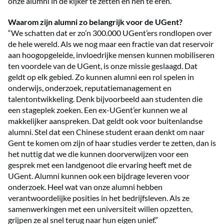
onze alumni in de kijker te zetten en hen te eren.”
Waarom zijn alumni zo belangrijk voor de UGent?
“We schatten dat er zo’n 300.000 UGent’ers rondlopen over
de hele wereld. Als we nog maar een fractie van dat reservoir
aan hoogopgeleide, invloedrijke mensen kunnen mobiliseren
ten voordele van de UGent, is onze missie geslaagd. Dat
geldt op elk gebied. Zo kunnen alumni een rol spelen in
onderwijs, onderzoek, reputatiemanagement en
talentontwikkeling. Denk bijvoorbeeld aan studenten die
een stageplek zoeken. Een ex-UGent’er kunnen we al
makkelijker aanspreken. Dat geldt ook voor buitenlandse
alumni. Stel dat een Chinese student eraan denkt om naar
Gent te komen om zijn of haar studies verder te zetten, dan is
het nuttig dat we die kunnen doorverwijzen voor een
gesprek met een landgenoot die ervaring heeft met de
UGent. Alumni kunnen ook een bijdrage leveren voor
onderzoek. Heel wat van onze alumni hebben
verantwoordelijke posities in het bedrijfsleven. Als ze
samenwerkingen met een universiteit willen opzetten,
grijpen ze al snel terug naar hun eigen unief.”