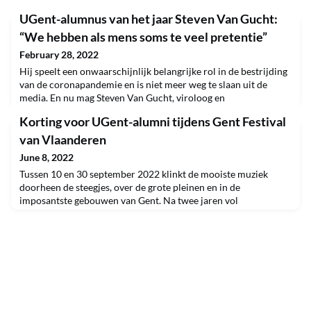
UGent-alumnus van het jaar Steven Van Gucht:
“We hebben als mens soms te veel pretentie”
February 28, 2022
Hij speelt een onwaarschijnlijk belangrijke rol in de bestrijding
van de coronapandemie en is niet meer weg te slaan uit de
media. En nu mag Steven Van Gucht, viroloog en
laboratoriumhoofd bij Sciensano, zichzelf de allereerste UGent-
Korting voor UGent-alumni tijdens Gent Festival
alumnus van het jaar noemen. Een gesprek tussen de skeletten
van het Morfologiemuseum in zijn oude faculteit.“Ik voel me
van Vlaanderen
nog steeds thuis aan de UGent”UGent-alumnus v
June 8, 2022
Tussen 10 en 30 september 2022 klinkt de mooiste muziek
doorheen de steegjes, over de grote pleinen en in de
imposantste gebouwen van Gent. Na twee jaren vol
onverwachte wendingen, is Gent Festival van Vlaanderen klaar
om opnieuw groots uit te pakken. Bij deze nodigen we je uit om
naar de 65e editie te komen! Dus ... heb je tijd voor en zin in een
feestje?TicketsDe UGent mag als partner van Gent F