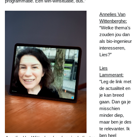
programmatie. Een win-winsituatie, dus.”
Annelies Van
Wittenberghe:
“Welke thema’s
zouden jou dan
als bio-ingenieur
interesseren,
Lies?”
Lies
Lammerant:
“Leg de link met
de actualiteit en
je kan breed
gaan. Dan ga je
misschien
minder diep,
maar ben je des
te relevanter. Ik
ben heel