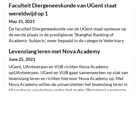
Faculteit Diergeneeskunde van UGent staat
wereldwijd op 1
May 31, 2021
De faculteit Diergeneeskunde van de UGent staat opnieuw op
de eerste plaats in de prestigieuze ‘Shanghai Ranking of
Academic Subjects’, meer bepaald in de categorie Veterinary
Sciences.Deze ranking maakt elk jaar een rangschikking van de
Levenslang leren met Nova Academy
beste universiteiten in 52 wetenschappelijke vakgebieden. De
plaats op de lijst wordt bepaald door onder meer het aantal
June 25, 2021
publicaties en de behaalde prijzen. Ander
UGent, UAntwerpen en VUB richten Nova Academy
opUAntwerpen, UGent en VUB gaan samenwerken op vlak van
levenslang leren en richten hiervoor Nova Academy op. Met
Nova Academy willen de universiteiten het levenslang leren in
Vlaanderen versterken onder het motto “Bringing Learning to
life”. De rectoren Rik Van de Walle (UGent), Herman Van
Goethem (UAntwerpen) en Caroline Pauwels (VUB) maakten
dat op